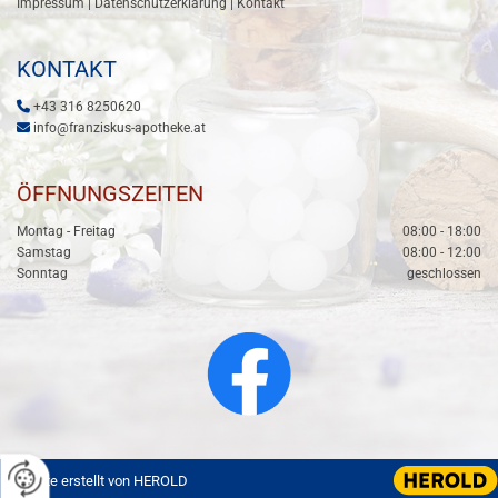
Impressum
|
Datenschutzerklärung
|
Kontakt
KONTAKT

+43 316 8250620

info@franziskus-apotheke.at
ÖFFNUNGSZEITEN
Montag - Freitag
08:00 - 18:00
Samstag
08:00 - 12:00
Sonntag
geschlossen
Website erstellt von HEROLD